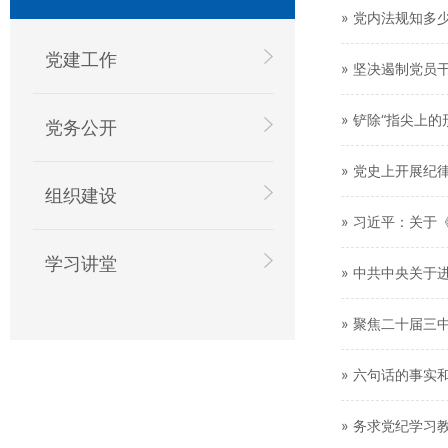
» 党内法规知多
党建工作
» 坚决遏制党员干
» 铲除“指尖上
党务公开
» 党史上开展纪
组织建设
» 习近平：关
学习讲堂
» 中共中央关于
» 聚焦二十届三
» 六句话的事
» 务求党纪学习