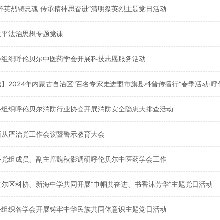
缅怀英烈铸忠魂 传承精神思奋进”清明祭英烈主题党日活动
近平法治思想专题党课
科协组织呼伦贝尔中医药学会开展科技志愿服务活动
我】2024年内蒙古自治区“百名专家走进盟市旗县科普传播行”春季活动·
科协组织呼伦贝尔消防行业协会开展消防安全隐患大排查活动
面从严治党工作会议暨警示教育大会
科协党组成员、副主席魏秋影调研呼伦贝尔中医药学会工作
拉尔区科协、新海中学共同开展“巾帼共奋进、书香沐芳华”主题党日活动
科协组织各学会开展铸牢中华民族共同体意识主题党日活动